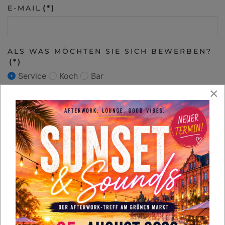
E-MAIL
(*)
ALS WAS MÖCHTEN SIE SICH BEWERBEN?
(*)
Service
Koch
Bar
×
IHRE ANMERKUNGEN
WIE DÜRFEN WIR SIE KONTAKTIEREN?
E-mail
Telefon
Post
DATEIEN ANHÄNGEN