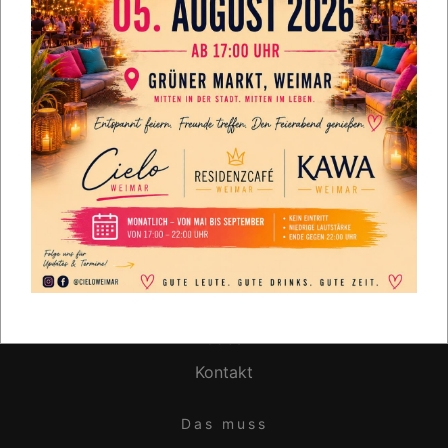
AUSWÄHLEN
WEITERE DATEI HINZUFÜGEN
SENDEN
RESET
Cielo
Home
Über uns
Jobs
Kontakt
Das muss