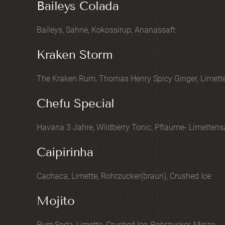
Baileys Colada
Baileys, Sahne, Kokossirup, Ananassaft
Kraken Storm
The Kraken Rum, Thomas Henry Spicy Ginger, Limett
Chefu Special
Havana 3 Jahre, Wildberry Tonic, Pflaume- Limettens
Caipirinha
Cachaca, Limette, Rohrzucker(braun), Crushed Ice
Mojito
Rum,Soda, Limette, Crushed Ice, Rohrzucker, Minze