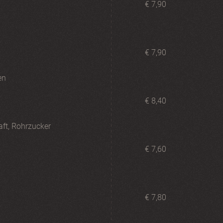
€ 7,90
€ 7,90
en
€ 8,40
aft, Rohrzucker
€ 7,60
€ 7,80