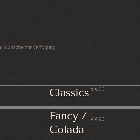
tailwünsche zur Verfügung.
€ 6,90
Classics
Fancy /
€ 6,90
Colada