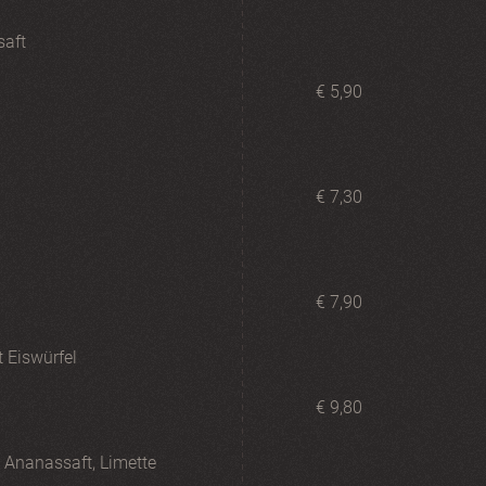
saft
€ 5,90
€ 7,30
€ 7,90
t Eiswürfel
€ 9,80
 Ananassaft, Limette