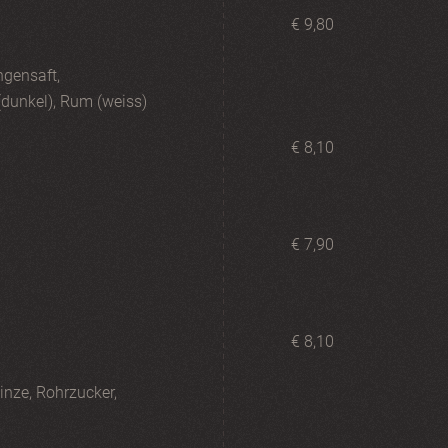
€ 9,80
ngensaft,
dunkel), Rum (weiss)
€ 8,10
€ 7,90
€ 8,10
inze, Rohrzucker,