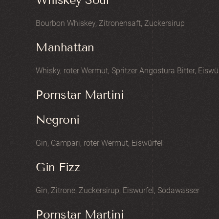
Bourbon Whiskey, Zitronensaft, Zuckersirup
Manhattan
Whisky, roter Wermut, Spritzer Angostura Bitter, Eiswür
Pornstar Martini
Negroni
Gin, Campari, roter Wermut, Eiswürfel
Gin Fizz
Gin, Zitrone, Zuckersirup, Eiswürfel, Sodawasser
Pornstar Martini