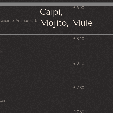
€ 6,90
Caipi,
Mojito, Mule
ttensirup, Ananassaft,
€ 8,10
fel
€ 8,10
€ 7,30
Kern
€ 7,60