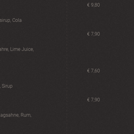
€ 9,80
sirup, Cola
€ 7,90
hre, Lime Juice,
€ 7,60
 Sirup
€ 7,90
hlagsahne, Rum,