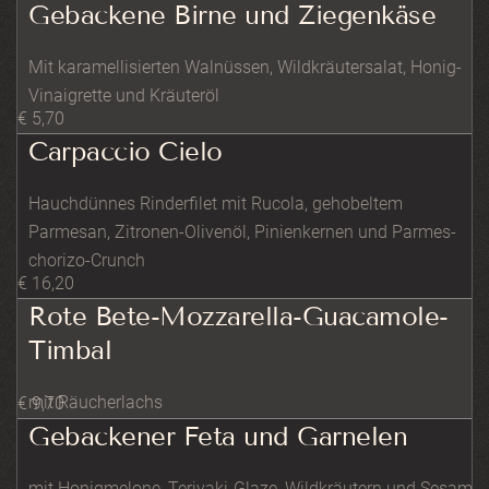
Gebackene Birne und Ziegenkäse
Mit karamellisierten Walnüssen, Wildkräutersalat, Honig-
Vinaigrette und Kräuteröl
€ 5,70
Carpaccio Cielo
Hauchdünnes Rinderfilet mit Rucola, gehobeltem
Parmesan, Zitronen-Olivenöl, Pinienkernen und Parmes-
chorizo-Crunch
€ 16,20
Rote Bete-Mozzarella-Guacamole-
Timbal
mit Räucherlachs
€ 9,70
Gebackener Feta und Garnelen
mit Honigmelone, Teriyaki-Glaze, Wildkräutern und Sesam